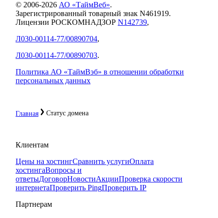
© 2006-
2026
АО «ТаймВеб»
.
Зарегистрированный товарный знак N461919.
Лицензии РОСКОМНАДЗОР
N142739
,
Л030-00114-77/00890704
,
Л030-00114-77/00890703
.
Политика АО «ТаймВэб» в отношении обработки
персональных данных
Статус домена
Главная
Клиентам
Цены на хостинг
Сравнить услуги
Оплата
хостинга
Вопросы и
ответы
Договор
Новости
Акции
Проверка скорости
интернета
Проверить Ping
Проверить IP
Партнерам