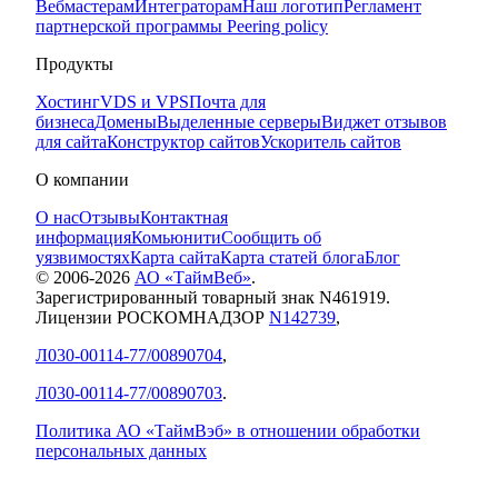
Вебмастерам
Интеграторам
Наш логотип
Регламент
партнерской программы
Peering policy
Продукты
Хостинг
VDS и VPS
Почта для
бизнеса
Домены
Выделенные серверы
Виджет отзывов
для сайта
Конструктор сайтов
Ускоритель сайтов
О компании
О нас
Отзывы
Контактная
информация
Комьюнити
Сообщить об
уязвимостях
Карта сайта
Карта статей блога
Блог
© 2006-
2026
АО «ТаймВеб»
.
Зарегистрированный товарный знак N461919.
Лицензии РОСКОМНАДЗОР
N142739
,
Л030-00114-77/00890704
,
Л030-00114-77/00890703
.
Политика АО «ТаймВэб» в отношении обработки
персональных данных