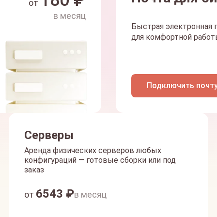
180
₽
от
в месяц
Быстрая электронная п
для комфортной работы
Подключить почт
Серверы
Аренда физических серверов любых
конфигураций — готовые сборки или под
заказ
6543
₽
от
в месяц