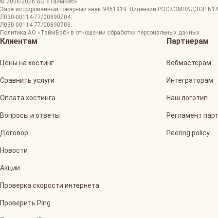
© 2006-
2026
АО «ТаймВеб»
.
Зарегистрированный товарный знак N461919. Лицензии РОСКОМНАДЗОР
N1
Л030-00114-77/00890704
,
Л030-00114-77/00890703
.
Политика АО «ТаймВэб» в отношении обработки персональных данных
Клиентам
Партнерам
Цены на хостинг
Вебмастерам
Сравнить услуги
Интеграторам
Оплата хостинга
Наш логотип
Вопросы и ответы
Регламент пар
Договор
Peering policy
Новости
Акции
Проверка скорости интернета
Проверить Ping